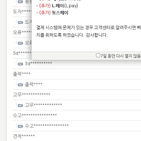
용량**************************
-
(추가)
L.페이
(L.pay)
도자***************
-
(추가)
토스페이
도자***************
결제 시스템에 문제가 있는 경우 고객센터로 알려주시면 빠
오류*****
치를 취하도록 하겠습니다.
감사합니다.
오류*****
3d**********
7일 동안 다시 열지 않음
3d**********
출력****
출력****
고무*************
고무*************
수고****************
수고****************
견적******