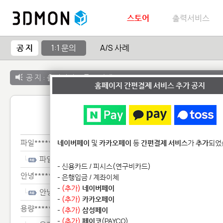
스토어
출력서비스
공 지
1:1 문의
A/S 사례
공 지 :
출력서비스 종료 안내
홈페이지 간편결제 서비스 추가 공지
1:1 
파일***********
네이버페이
및
카카오페이
등
간편결제 서비스
가
추가
되었
파일***********
- 신용카드 / 피시스(연구비카드)
안녕**************************
- 은행입금 / 계좌이체
-
(추가)
네이버페이
안녕**************************
-
(추가)
카카오페이
용량**************************
-
(추가)
삼성페이
-
(추가)
페이코
(PAYCO)