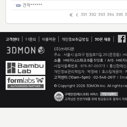
견적******
391
392
393
394
395
고객센터
1:1문의
이용약관
개인정보취급방침
3D몬 채용
(주)쓰리디몬
주소 : 서울시 송파구 법원로11길 25(문정동), H
쇼룸 : H비지니스파크 B동 512호
|
A/S : H비
사업자등록번호 : 876-87-00373 | 통신판매신
개인정보관리책임자 : 박정배 | 호스팅제공자 : 
고객센터 (10am~5pm) : 02-546-2617
| Ema
© Copyright 2026 3DMON Inc. All rights r