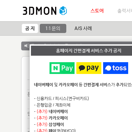
스토어
출력서
공 지
1:1 문의
A/S 사례
공 지 :
출력서비스 종료 안내
홈페이지 간편결제 서비스 추가 공지
1
송장***********
네이버페이
및
카카오페이
등
간편결제 서비스
가
추가
되었
문의****************
- 신용카드 / 피시스(연구비카드)
문의****************
- 은행입금 / 계좌이체
-
(추가)
네이버페이
안녕***
-
(추가)
카카오페이
안녕***
-
(추가)
삼성페이
-
(추가)
페이코
(PAYCO)