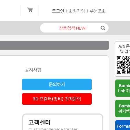
로그인
|
회원가입
|
주문조회
A/S 
및 접
공지사항
문의하기
Bam
Lab 
3D 프린터(장비) 견적문의
Bam
위키백
고객센터
Forml
Customer Service Center