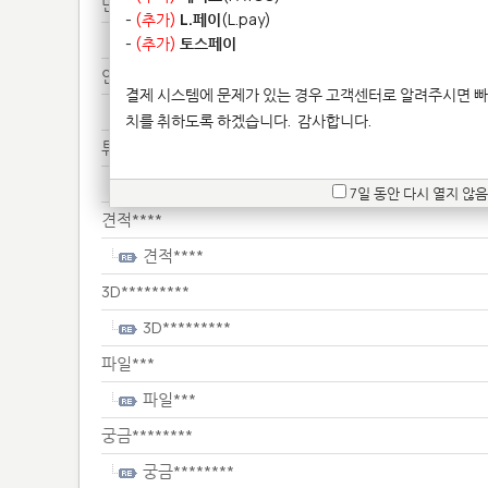
만약********************
-
(추가)
L.페이
(L.pay)
만약********************
-
(추가)
토스페이
안녕***
결제 시스템에 문제가 있는 경우 고객센터로 알려주시면 빠
안녕***
치를 취하도록 하겠습니다.
감사합니다.
튜브*****
튜브*****
7일 동안 다시 열지 않음
견적****
견적****
3D*********
3D*********
파일***
파일***
궁금********
궁금********