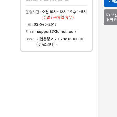
가이
운영시간 :
오전 10시~12시
/
오후 1~5시
3D 프
(주말 / 공휴일 휴무)
견적 
Tel :
02-546-2617
Email :
support@3dmon.co.kr
Bank :
기업은행 217-079812-01-010
(주)쓰리디몬