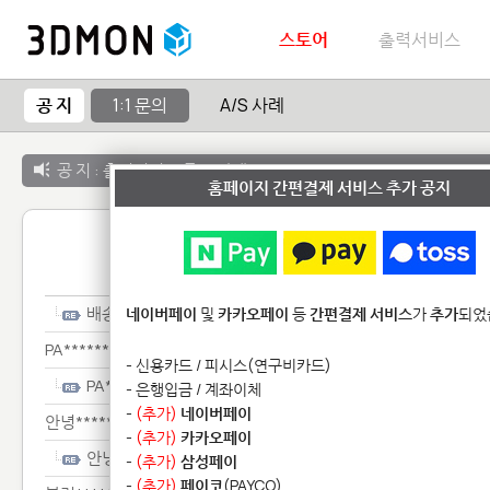
스토어
출력서비스
공 지
1:1 문의
A/S 사례
공 지 :
출력서비스 종료 안내
홈페이지 간편결제 서비스 추가 공지
1:1 
배송**
네이버페이
및
카카오페이
등
간편결제 서비스
가
추가
되었
PA********
- 신용카드 / 피시스(연구비카드)
PA********
- 은행입금 / 계좌이체
-
(추가)
네이버페이
안녕************
-
(추가)
카카오페이
안녕************
-
(추가)
삼성페이
-
(추가)
페이코
(PAYCO)