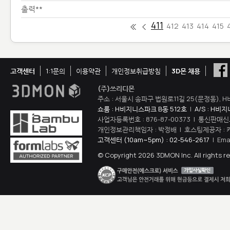
출력**
411
412
413
414
415
고객센터
1:1문의
이용약관
개인정보취급방침
3D몬 채용
(주)쓰리디몬
주소 : 서울시 송파구 법원로11길 25(문정동), H
쇼룸 : H비지니스파크 B동 512호
|
A/S : H비
사업자등록번호 : 876-87-00373 | 통신판매신
개인정보관리책임자 : 박정배 | 호스팅제공자 : 
고객센터 (10am~5pm) : 02-546-2617
| Ema
© Copyright 2026 3DMON Inc. All rights r