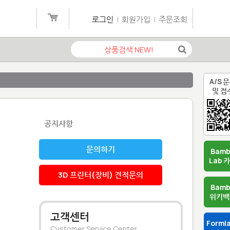
로그인
|
회원가입
|
주문조회
A/S 
및 접
공지사항
문의하기
Bam
Lab 
3D 프린터(장비) 견적문의
Bam
위키백
고객센터
Forml
Customer Service Center