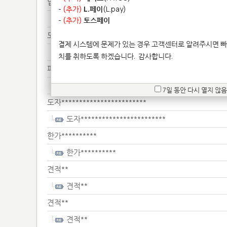
업로*******
-
(추가)
L.페이
(L.pay)
업로*******
-
(추가)
토스페이
도색******
결제 시스템에 문제가 있는 경우 고객센터로 알려주시면 빠
도색******
치를 취하도록 하겠습니다.
감사합니다.
피규*******
피규*******
7일 동안 다시 열지 않음
도자************************
도자************************
한가**********
한가**********
견적**
견적**
견적**
견적**