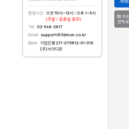
가이
운영시간 :
오전 10시~12시
/
오후 1~5시
3D 프
(주말 / 공휴일 휴무)
견적 
Tel :
02-546-2617
Email :
support@3dmon.co.kr
Bank :
기업은행 217-079812-01-010
(주)쓰리디몬