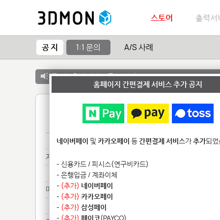
스토어
출력서
공 지
1:1 문의
A/S 사례
공 지 :
출력서비스 종료 안내
홈페이지 간편결제 서비스 추가 공지
1
[예********
네이버페이
및
카카오페이
등
간편결제 서비스
가
추가
되었
제품****************
- 신용카드 / 피시스(연구비카드)
제품****************
- 은행입금 / 계좌이체
-
(추가)
네이버페이
메일******
-
(추가)
카카오페이
메일******
-
(추가)
삼성페이
-
(추가)
페이코
(PAYCO)