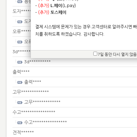
용량**************************
-
(추가)
L.페이
(L.pay)
도자***************
-
(추가)
토스페이
도자***************
결제 시스템에 문제가 있는 경우 고객센터로 알려주시면 빠
오류*****
치를 취하도록 하겠습니다.
감사합니다.
오류*****
3d**********
7일 동안 다시 열지 않음
3d**********
출력****
출력****
고무*************
고무*************
수고****************
수고****************
견적******