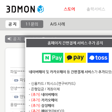
스토어
출력서비스
공 지
1:1 문의
A/S 사례
공 지 :
출력서비스 종료 안내
홈페이지 간편결제 서비스 추가 공지
1:1 
파일***********
네이버페이
및
카카오페이
등
간편결제 서비스
가
추가
되었
파일***********
- 신용카드 / 피시스(연구비카드)
안녕**************************
- 은행입금 / 계좌이체
-
(추가)
네이버페이
안녕**************************
-
(추가)
카카오페이
용량**************************
-
(추가)
삼성페이
-
(추가)
페이코
(PAYCO)