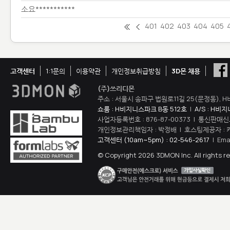
소요***********
401
402
403
404
405
고객센터
1:1문의
이용약관
개인정보취급방침
3D몬 채용
(주)쓰리디몬
주소 : 서울시 송파구 법원로11길 25(문정동), H
쇼룸 : H비지니스파크 B동 512호
|
A/S : H비
사업자등록번호 : 876-87-00373 | 통신판매신
개인정보관리책임자 : 박정배 | 호스팅제공자 : 
고객센터 (10am~5pm) : 02-546-2617
| Ema
© Copyright 2026 3DMON Inc. All rights r