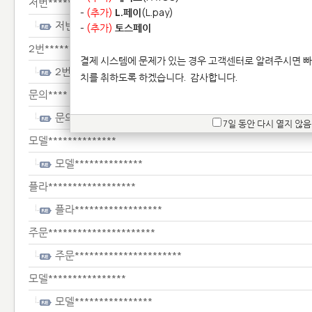
저번*****************
-
(추가)
L.페이
(L.pay)
저번*****************
-
(추가)
토스페이
2번****************
결제 시스템에 문제가 있는 경우 고객센터로 알려주시면 빠
2번****************
치를 취하도록 하겠습니다.
감사합니다.
문의****
문의****
7일 동안 다시 열지 않음
모델**************
모델**************
플라******************
플라******************
주문**********************
주문**********************
모델****************
모델****************