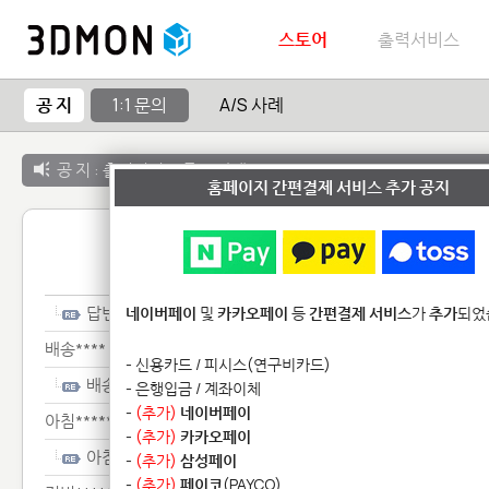
스토어
출력서비스
공 지
1:1 문의
A/S 사례
공 지 :
출력서비스 종료 안내
홈페이지 간편결제 서비스 추가 공지
1:1 
답변************************
네이버페이
및
카카오페이
등
간편결제 서비스
가
추가
되었
배송****
- 신용카드 / 피시스(연구비카드)
배송****
- 은행입금 / 계좌이체
-
(추가)
네이버페이
아침**********
-
(추가)
카카오페이
아침**********
-
(추가)
삼성페이
-
(추가)
페이코
(PAYCO)