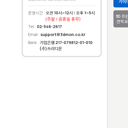
가이
운영시간 :
오전 10시~12시
/
오후 1~5시
3D 프
(주말 / 공휴일 휴무)
견적 
Tel :
02-546-2617
Email :
support@3dmon.co.kr
Bank :
기업은행 217-079812-01-010
(주)쓰리디몬