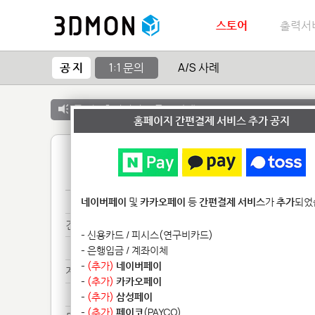
스토어
출력서
공 지
1:1 문의
A/S 사례
공 지 :
출력서비스 종료 안내
홈페이지 간편결제 서비스 추가 공지
1
문의*****
네이버페이
및
카카오페이
등
간편결제 서비스
가
추가
되었
견적**
- 신용카드 / 피시스(연구비카드)
견적**
- 은행입금 / 계좌이체
-
(추가)
네이버페이
계속**
-
(추가)
카카오페이
계속**
-
(추가)
삼성페이
-
(추가)
페이코
(PAYCO)