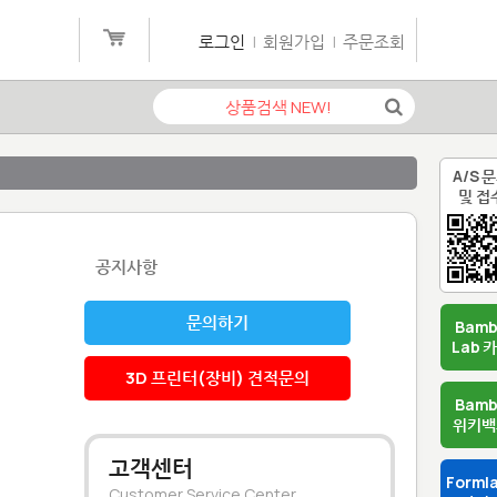
로그인
|
회원가입
|
주문조회
A/S 
및 접
공지사항
문의하기
Bam
Lab 
3D 프린터(장비) 견적문의
Bam
위키백
고객센터
Forml
Customer Service Center