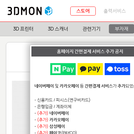
스토어
출력서비스
3D 프린터
3D 스캐너
관련기기
부자재
홈페이지 간편결제 서비스 추가 공지
네이버페이
및
카카오페이
등
간편결제 서비스
가
추가
되었
- 신용카드 / 피시스(연구비카드)
- 은행입금 / 계좌이체
-
(추가)
네이버페이
-
(추가)
카카오페이
-
(추가)
삼성페이
-
(추가)
페이코
(PAYCO)