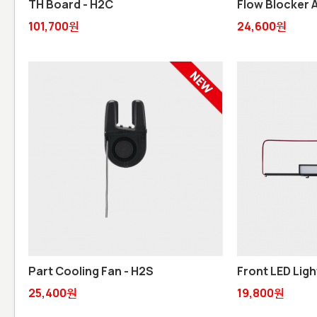
TH Board - H2C
Flow Blocker 
101,700원
24,600원
Part Cooling Fan - H2S
Front LED Light
25,400원
19,800원