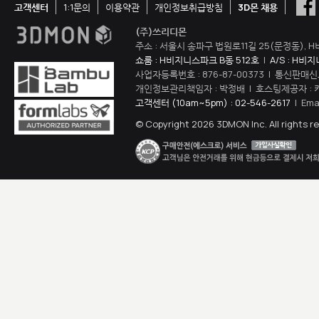
고객센터
1:1문의
이용약관
개인정보취급방침
3D몬 채용
(주)쓰리디몬
주소 : 서울시 송파구 법원로11길 25(문정동), H
쇼룸 : H비지니스파크 B동 512호
|
A/S : H비
사업자등록번호 : 876-87-00373 | 통신판매신
개인정보관리책임자 : 박정배 | 호스팅제공자 : 
고객센터 (10am~5pm) : 02-546-2617
| Ema
© Copyright 2026 3DMON Inc. All rights r