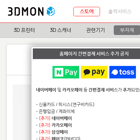
스토어
출력서비스
3D 프린터
3D 스캐너
관련기기
부자재
홈페이지 간편결제 서비스 추가 공지
네이버페이
및
카카오페이
등
간편결제 서비스
가
추가
되었
- 신용카드 / 피시스(연구비카드)
- 은행입금 / 계좌이체
-
(추가)
네이버페이
-
(추가)
카카오페이
-
(추가)
삼성페이
-
(추가)
페이코
(PAYCO)