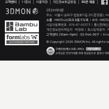
고객센터
1:1문의
이용약관
개인정보취급방침
3D몬 채용
(주)쓰리디몬
주소 : 서울시 송파구 법원로11길 25(문정동), H
쇼룸 : H비지니스파크 B동 512호
|
A/S : H비
사업자등록번호 : 876-87-00373 | 통신판매신
개인정보관리책임자 : 박정배 | 호스팅제공자 : 
고객센터 (10am~5pm) : 02-546-2617
| Ema
© Copyright 2026 3DMON Inc. All rights r