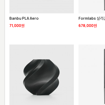
Banbu PLA Aero
Formlabs 실리
71,000원
678,000원