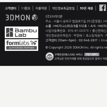
고객센터
1:1문의
이용약관
개인정보취급방침
3D몬 채용
(주)쓰리디몬
주소 : 서울시 송파구 법원로11길 25(문정동), H
쇼룸 : H비지니스파크 B동 512호
|
A/S : H비
사업자등록번호 : 876-87-00373 | 통신판매신
개인정보관리책임자 : 박정배 | 호스팅제공자 : 
고객센터 (10am~5pm) : 02-546-2617
| Ema
© Copyright 2026 3DMON Inc. All rights r