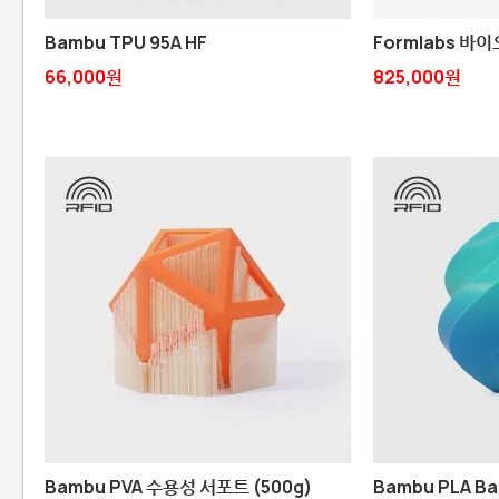
Bambu TPU 95A HF
Formlabs 바
66,000원
825,000원
Bambu PVA 수용성 서포트 (500g)
Bambu PLA Ba