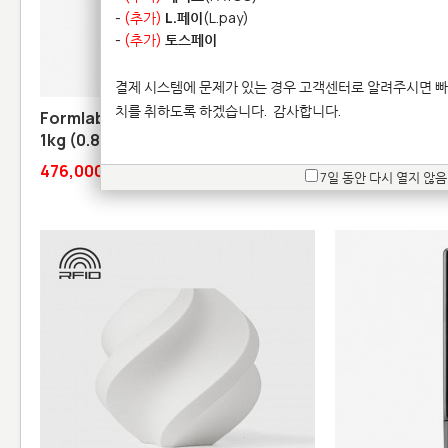
-
(추가)
L.페이
(L.pay)
-
(추가)
토스페이
결제 시스템에 문제가 있는 경우 고객센터로 알려주시면 빠
치를 취하도록 하겠습니다.
감사합니다.
Formlabs Flame Retardant 레진 V1 -
Bambu PETG B
1kg (0.84L)
➔
22,
33,000원
476,000원
품절
7일 동안 다시 열지 않음