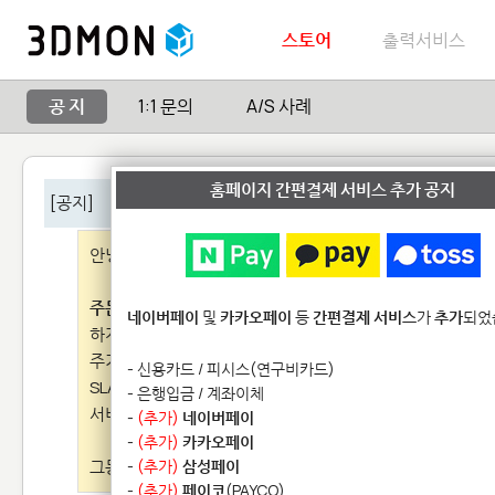
스토어
출력서비스
공 지
1:1 문의
A/S 사례
홈페이지 간편결제 서비스 추가 공지
[공지]
출력서비스 종료 안내
안녕하세요.
주문량 감소
에 따라 부득이하게 10년 넘게 유지해오던
출력
네이버페이
및
카카오페이
등
간편결제 서비스
가
추가
되었
하게 되었습니다.
주기적으로 이용해주셨던 회원님들께 죄송하다는 말씀드립
- 신용카드 / 피시스(연구비카드)
SLA 레진
프라임 플라스틱
(EXPRESS 서비스 포함) 서비
- 은행입금 / 계좌이체
서비스를 제공해 드리도록 하겠습니다.
-
(추가)
네이버페이
-
(추가)
카카오페이
그동안 이용해 주셔서 감사합니다.
-
(추가)
삼성페이
-
(추가)
페이코
(PAYCO)