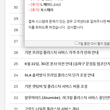
-
(추가)
L.페이
(L.pay)
30
출력서비스 종료 안내
-
(추가)
토스페이
29
2025년 신입 및 정규직 채용
결제 시스템에 문제가 있는 경우 고객센터로 알려주시면 빠
치를 취하도록 하겠습니다.
감사합니다.
28
2023년 7월 채용공고
27
3D 프린팅 서비스 단가 인상 안내
7일 동안 다시 열지 않음
26
기본 프라임 플라스틱 서비스 가격 추가 인하 안내
25
6월 22일, 3D몬 본사 이전 안내 (송파구 문정동 법조단지
24
SLA 출력방식 프라임 플라스틱 단가 조정 안내
23
기본 셋팅비 및 플라스틱 서비스 비용 조정
22
알루마이드(Alumide), 아크릴 플라스틱 서비스 중단
21
고밀도 나일론 플라스틱 서비스 개시