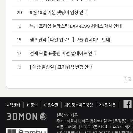
20
9월 15일 기본 셋팅비 인상 안내
19
특급 프라임 플라스틱 EXPRESS 서비스 개시 안내
18
셀프견적 [ 파일 업로드 ] 모듈 업데이트 안내
17
결제 모듈 표준웹 버젼 업데이트 안내
16
[ 예상 발송일 ] 표기형식 변경 안내
1
2
고객센터
1:1문의
이용약관
개인정보취급방침
3D몬 채용
(주)쓰리디몬
주소 : 서울시 송파구 법원로11길 25(문정동), H
쇼룸 : H비지니스파크 B동 512호
|
A/S : H비
사업자등록번호 : 876-87-00373 | 통신판매신