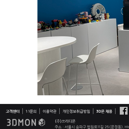
고객센터
1:1문의
이용약관
개인정보취급방침
3D몬 채용
(주)쓰리디몬
주소 : 서울시 송파구 법원로11길 25(문정동), H