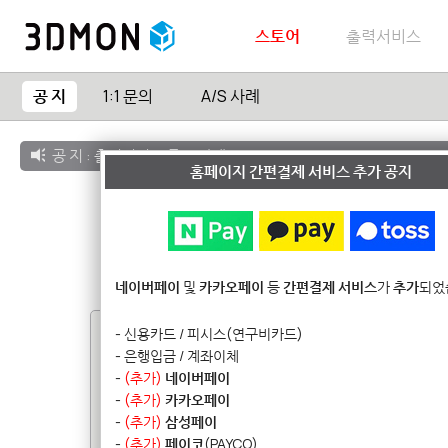
스토어
출력서비스
공 지
1:1 문의
A/S 사례
공 지 :
출력서비스 종료 안내
홈페이지 간편결제 서비스 추가 공지
네이버페이
및
카카오페이
등
간편결제 서비스
가
추가
되었
- 신용카드 / 피시스(연구비카드)
고객센터 / 쇼룸
- 은행입금 / 계좌이체
-
(추가)
네이버페이
운영시간 :
오전 10~12시
/
오후 1~5시
-
(추가)
카카오페이
(주말 / 공휴일 휴무)
-
(추가)
삼성페이
-
(추가)
페이코
(PAYCO)