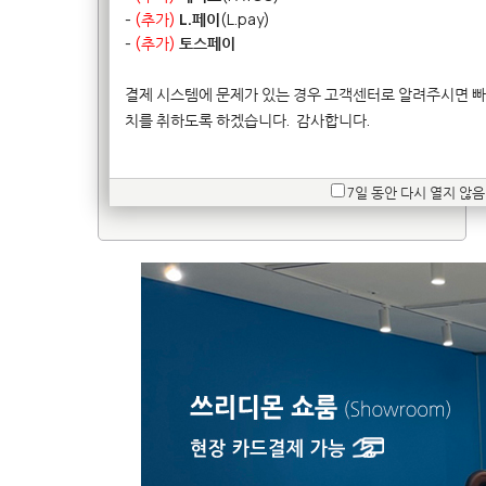
※ 쇼룸 방문을 계획하시는 경우 반드시 미리 고객센터로
-
(추가)
L.페이
(L.pay)
일정을 문의주시기 바랍니다.
-
(추가)
토스페이
쇼룸위치 :
서울시 송파구 법원로11길 25
H비지니스파크 B돟 512호
결제 시스템에 문제가 있는 경우 고객센터로 알려주시면 빠
전화번호 :
02-546-2617
치를 취하도록 하겠습니다.
감사합니다.
계좌정보 :
기업은행 217-079812-01-010
(주)쓰리디몬
7일 동안 다시 열지 않음