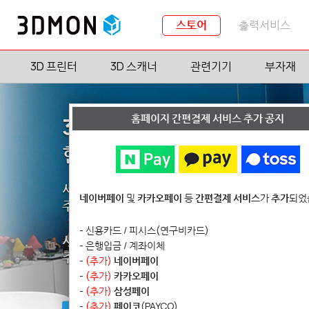
스토어
출력서비스
3D 프린터
3D 스캐너
관련기기
부자재
홈페이지 간편결제 서비스 추가 공지
3D몬 쇼룸(Showroom)
현장 카드결제 가능
서울 지하철 8호선 문정역 10분 거리
네이버페이
및
카카오페이
등
간편결제 서비스
가
추가
되었
주차가능 (2시간 무료)
- 신용카드 / 피시스(연구비카드)
시간: 평일 10~12pm, 1~5pm (방문 전 예약 
- 은행입금 / 계좌이체
주소: 서울 송파구 법원로11길 25
-
(추가)
네이버페이
H비지니스파크 B동 512호
-
(추가)
카카오페이
-
(추가)
삼성페이
-
(추가)
페이코
(PAYCO)