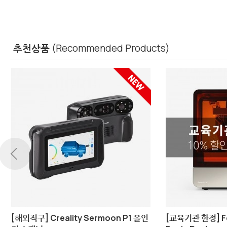
추천상품
(Recommended Products)
 X2D Combo
Bambu Lab A2L Combo