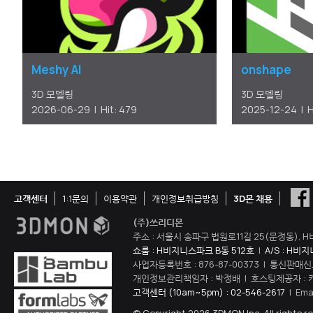
Meshy AI
onshape
3D 모델링
3D 모델링
2026-06-29 | Hit: 479
2025-12-24 | H
고객센터
1:1문의
이용약관
개인정보취급방침
3D몬 채용
(주)쓰리디몬
주소 : 서울시 송파구 법원로11길 25(문정동), H
쇼룸 : H비지니스파크 B동 512호
|
A/S : H비
사업자등록번호 : 876-87-00373 | 통신판매신
개인정보관리책임자 : 박정배 | 호스팅제공자 : 
고객센터 (10am~5pm) : 02-546-2617
| Ema