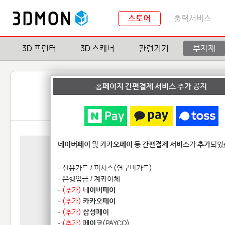
스토어
출력서비스
3D 프린터
3D 스캐너
관련기기
부자재
홈페이지 간편결제 서비스 추가 공지
네이버페이
및
카카오페이
등
간편결제 서비스
가
추가
되었
- 신용카드 / 피시스(연구비카드)
- 은행입금 / 계좌이체
-
(추가)
네이버페이
-
(추가)
카카오페이
-
(추가)
삼성페이
-
(추가)
페이코
(PAYCO)