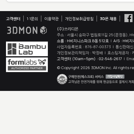
고객센터
1:1문의
이용약관
개인정보취급방침
3D몬 채용
(주)쓰리디몬
주소 : 서울시 송파구 법원로11길 25(문정동), H
쇼룸 : H비지니스파크 B동 512호
|
A/S : H비
사업자등록번호 : 876-87-00373 | 통신판매신
개인정보관리책임자 : 박정배 | 호스팅제공자 : 
고객센터 (10am~5pm) : 02-546-2617
| Ema
© Copyright 2026 3DMON Inc. All rights r