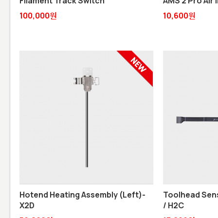
Filament Track Switch
AMS 2 Pro Air I
100,000원
10,600원
Hotend Heating Assembly (Left)-
Toolhead Sens
X2D
/ H2C