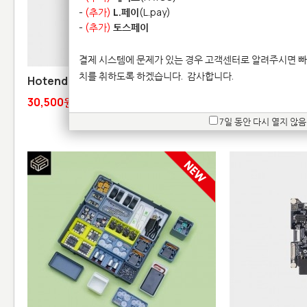
-
(추가)
L.페이
(L.pay)
-
(추가)
토스페이
결제 시스템에 문제가 있는 경우 고객센터로 알려주시면 빠
치를 취하도록 하겠습니다.
감사합니다.
Hotend - H2 시리즈 / P2S / X2D
High Flow Hot
X2D
30,500원
84,800원
7일 동안 다시 열지 않음