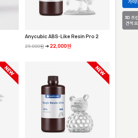
가이
3D 프
견적 
Anycubic ABS-Like Resin Pro 2
➔
22,000원
29,000원