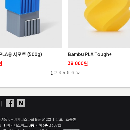
PLA용 서포트 (500g)
Bambu PLA Tough+
원
38,000원
1
2
3
4
5
6
정동), H비지니스파크 B동 512호 | 대표 : 조중현
S : H비지니스파크 B동 지하3층 B307호