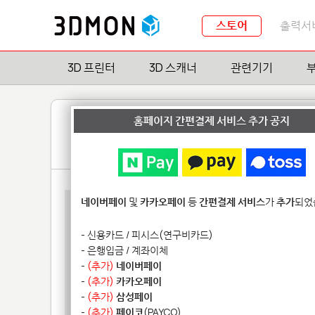
스토어
출력서
3D 프린터
3D 스캐너
관련기기
홈페이지 간편결제 서비스 추가 공지
네이버페이
및
카카오페이
등
간편결제 서비스
가
추가
되었
- 신용카드 / 피시스(연구비카드)
- 은행입금 / 계좌이체
-
(추가)
네이버페이
-
(추가)
카카오페이
-
(추가)
삼성페이
-
(추가)
페이코
(PAYCO)