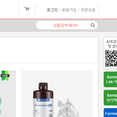
로그인
|
회원가입
|
주문조회
A/S 
및 접
Bam
Lab 
Bam
위키백
Forml