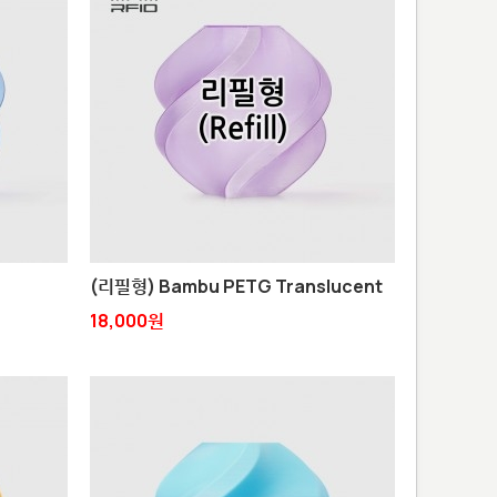
(리필형) Bambu PETG Translucent
18,000원