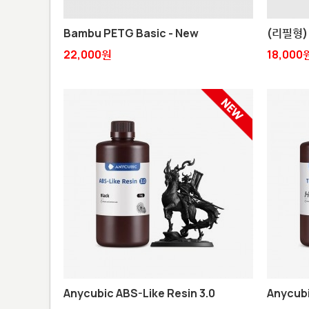
Bambu PETG Basic - New
(리필형) 
22,000원
18,000
Anycubic ABS-Like Resin 3.0
Anycubi