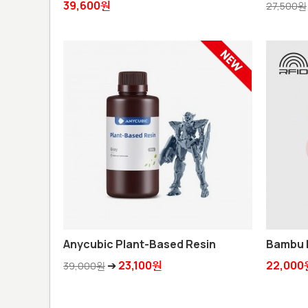
39,600원
27,500원
Anycubic Plant-Based Resin
Bambu 
➔
23,100원
22,000
39,000원