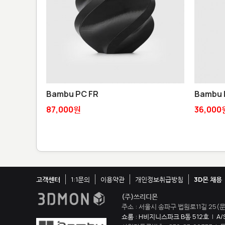
Bambu PC FR
Bambu 
87,000원
36,000
고객센터
1:1문의
이용약관
개인정보취급방침
3D몬 채용
(주)쓰리디몬
주소 : 서울시 송파구 법원로11길 25(문
쇼룸 : H비지니스파크 B동 512호
|
A/