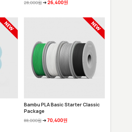
➔
26,400원
28,000원
Bambu PLA Basic Starter Classic
Package
➔
70,400원
88,000원