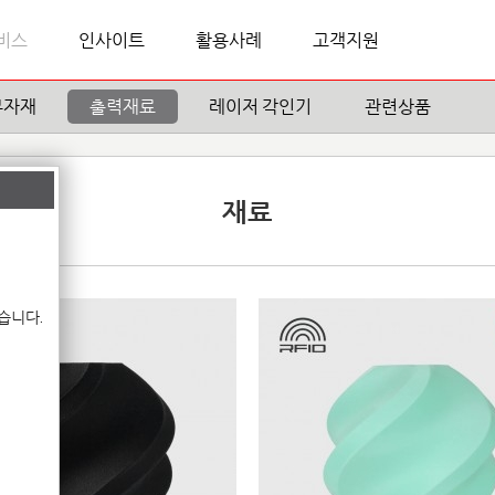
비스
인사이트
활용사례
고객지원
부자재
출력재료
레이저 각인기
관련상품
재료
습니다.