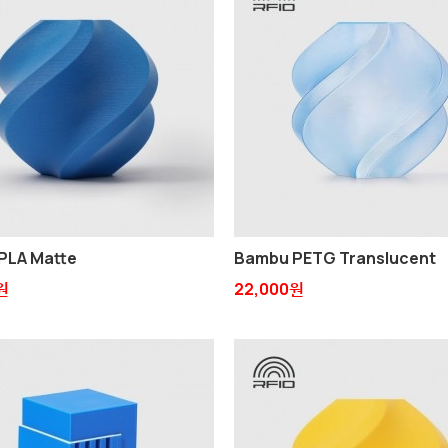
PLA Matte
Bambu PETG Translucent
원
22,000원