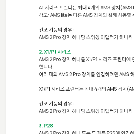
A1 시리즈 프린터는 최대 4개의 AMS 장치(AMS HT
참고: AMS lite는 다른 AMS 장치와 함께 사용할
건조 기능의 경우:
AMS 2 Pro 장치 하나당 스위칭 어댑터가 하나
2. X1/P1 시리즈
AMS 2 Pro 장치 하나를 X1/P1 시리즈 프린터에
합니다.
여러 대의 AMS 2 Pro 장치를 연결하려면 AMS 허
X1/P1 시리즈 프린터는 최대 4개의 AMS 장치(AMS
건조 기능의 경우:
AMS 2 Pro 장치 하나당 스위칭 어댑터가 하나
3. P2S
AMS 2 Pro 장치 하나 또는 두 개를 P2S에 연