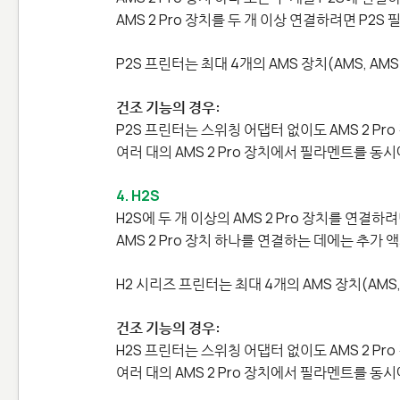
AMS 2 Pro 장치를 두 개 이상 연결하려면 P2S 필
P2S 프린터는 최대 4개의 AMS 장치(AMS, AMS
건조 기능의 경우:
P2S 프린터는 스위칭 어댑터 없이도 AMS 2 Pr
여러 대의 AMS 2 Pro 장치에서 필라멘트를 동
4. H2S
H2S에 두 개 이상의 AMS 2 Pro 장치를 연결하려면
AMS 2 Pro 장치 하나를 연결하는 데에는 추가
H2 시리즈 프린터는 최대 4개의 AMS 장치(AMS, 
건조 기능의 경우:
H2S 프린터는 스위칭 어댑터 없이도 AMS 2 Pr
여러 대의 AMS 2 Pro 장치에서 필라멘트를 동