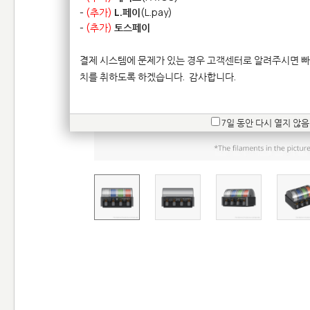
-
(추가)
L.페이
(L.pay)
-
(추가)
토스페이
결제 시스템에 문제가 있는 경우 고객센터로 알려주시면 빠
치를 취하도록 하겠습니다.
감사합니다.
7일 동안 다시 열지 않음