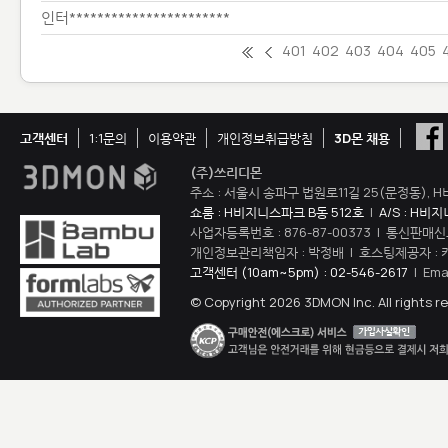
인터***********************
401
402
403
404
405
고객센터
1:1문의
이용약관
개인정보취급방침
3D몬 채용
(주)쓰리디몬
주소 : 서울시 송파구 법원로11길 25(문정동), H
쇼룸 : H비지니스파크 B동 512호
|
A/S : H비
사업자등록번호 : 876-87-00373 | 통신판매신
개인정보관리책임자 : 박정배 | 호스팅제공자 : 
고객센터 (10am~5pm) : 02-546-2617
| Ema
© Copyright 2026 3DMON Inc. All rights r