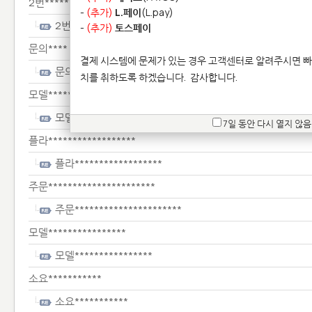
2번****************
-
(추가)
L.페이
(L.pay)
2번****************
-
(추가)
토스페이
문의****
결제 시스템에 문제가 있는 경우 고객센터로 알려주시면 빠
문의****
치를 취하도록 하겠습니다.
감사합니다.
모델**************
모델**************
7일 동안 다시 열지 않음
플라******************
플라******************
주문**********************
주문**********************
모델****************
모델****************
소요***********
소요***********