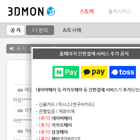
스토어
출력서비스
공 지
1:1 문의
A/S 사례
공 지 :
출력서비스 종료 안내
홈페이지 간편결제 서비스 추가 공지
1:1 
배송****
네이버페이
및
카카오페이
등
간편결제 서비스
가
추가
되었
아침**********
- 신용카드 / 피시스(연구비카드)
아침**********
- 은행입금 / 계좌이체
-
(추가)
네이버페이
저번*****************
-
(추가)
카카오페이
저번*****************
-
(추가)
삼성페이
-
(추가)
페이코
(PAYCO)