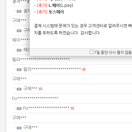
결제***
-
(추가)
L.페이
(L.pay)
결제***
-
(추가)
토스페이
구매***
결제 시스템에 문제가 있는 경우 고객센터로 알려주시면 빠
구매***
치를 취하도록 하겠습니다.
감사합니다.
헤이***********************
헤이***********************
7일 동안 다시 열지 않음
필라************************
필라************************
구매***
구매***
Fo********************
Fo********************
구매***
구매***