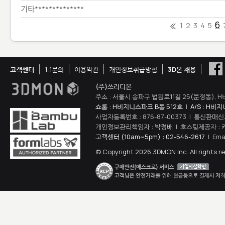
기타**************
6
1
2
3
4
5
고객센터
1:1문의
이용약관
개인정보취급방침
3D몬 채용
(주)쓰리디몬
주소 : 서울시 송파구 법원로11길 25(문정동), H
쇼룸 : H비지니스파크 B동 512호
|
A/S : H비
사업자등록번호 : 876-87-00373 | 통신판매신
개인정보관리책임자 : 박정배 | 호스팅제공자 : 
고객센터 (10am~5pm) : 02-546-2617
| Ema
© Copyright 2026 3DMON Inc. All rights r