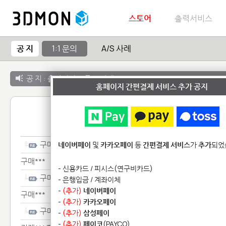
스토어
출력서비스
공 지
1:1 문의
A/S 사례
공 지 :
출력서비스 종료 안내
홈페이지 간편결제 서비스 추가 공지
1:1 
구매***
네이버페이
및
카카오페이
등
간편결제 서비스
가
추가
되었
구매***
- 신용카드 / 피시스(연구비카드)
구매***
- 은행입금 / 계좌이체
-
(추가)
네이버페이
구매***
-
(추가)
카카오페이
구매***
-
(추가)
삼성페이
-
(추가)
페이코
(PAYCO)