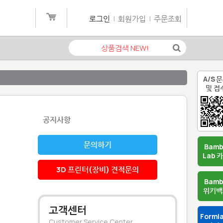
로그인
|
회원가입
|
주문조회
A/S 
및 접
공지사항
문의하기
Bam
Lab 
3D 프린터(장비) 견적문의
Bam
위키백
고객센터
Forml
Customer Service Center