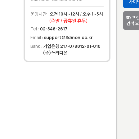
가이
운영시간 :
오전 10시~12시
/
오후 1~5시
3D 프
(주말 / 공휴일 휴무)
견적 
Tel :
02-546-2617
Email :
support@3dmon.co.kr
Bank :
기업은행 217-079812-01-010
(주)쓰리디몬