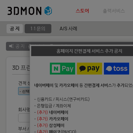
스토어
출력서비스
공 지
1:1 문의
A/S 사례
공 지 :
출력서비스 종료 안내
홈페이지 간편결제 서비스 추가 공지
3D 프린터(장비) 견적요청
*
견적 상품군
네이버페이
및
카카오페이
등
간편결제 서비스
가
추가
되었
- 신용카드 / 피시스(연구비카드)
- 은행입금 / 계좌이체
*
회사명 / 기관명
(개인고객의 경우 성함)
-
(추가)
네이버페이
-
(추가)
카카오페이
-
(추가)
삼성페이
부서 / 학과 / 교수님명
-
(추가)
페이코
(PAYCO)