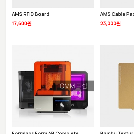
AMS RFID Board
AMS Cable Pac
17,600원
23,000원
Formlabs Form 4B Complete
Bambu Textured