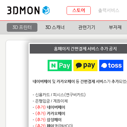
스토어
출력서비스
3D 프린터
3D 스캐너
관련기기
부자재
홈페이지 간편결제 서비스 추가 공지
※
교육기관
(초,중,고,대학교)
에
다.
네이버페이
및
카카오페이
등
간편결제 서비스
가
추가
되었
※
OMM
(Open Material Mo
- 신용카드 / 피시스(연구비카드)
- 은행입금 / 계좌이체
Form 4/4B
Form 4L/
-
(추가)
네이버페이
-
(추가)
카카오페이
기타
모든상
-
(추가)
삼성페이
-
(추가)
페이코
(PAYCO)